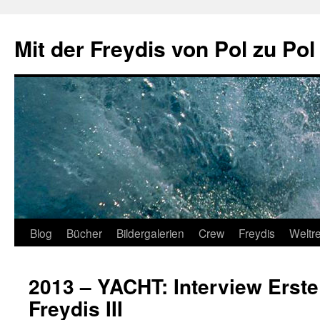
Zum
Inhalt
Mit der Freydis von Pol zu Pol
springen
Blog
Bücher
Bildergalerien
Crew
Freydis
Weltr
2013 – YACHT: Interview Erste
Freydis III