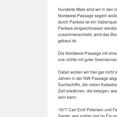
Hunderte Male sind wir in den l
Nordwest-Passage segeln wolle
durch Packeis ist ein Vabanque
Packeis eingeschlossen werden.
zusammenschiebt, wird das Boot
gebaut ist.
Die Nordwest-Passage mit einem
uns nichts mit guter Seemannsch
Dabei wollen wir hier gar nicht
Jahren in der NW-Passage abges
Suchschiffe, die vielen Katastr
Zeit erwähnen, die belegen, wi
sein kann.
1977 Carl Emil Petersen und Fa
Segler, war vorher viel im Eis v