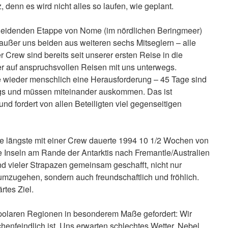
z, denn es wird nicht alles so laufen, wie geplant.
cheidenden Etappe von Nome (im nördlichen Beringmeer)
) außer uns beiden aus weiteren sechs Mitseglern – alle
 Crew sind bereits seit unserer ersten Reise in die
er auf anspruchsvollen Reisen mit uns unterwegs.
 wieder menschlich eine Herausforderung – 45 Tage sind
gs und müssen miteinander auskommen. Das ist
nd fordert von allen Beteiligten viel gegenseitigen
ie längste mit einer Crew dauerte 1994 10 1/2 Wochen von
e Inseln am Rande der Antarktis nach Fremantle/Australien
nd vieler Strapazen gemeinsam geschafft, nicht nur
umzugehen, sondern auch freundschaftlich und fröhlich.
rtes Ziel.
 polaren Regionen in besonderem Maße gefordert: Wir
chenfeindlich ist. Uns erwarten schlechtes Wetter, Nebel,