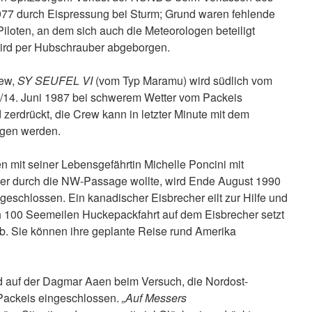
77 durch Eispressung bei Sturm; Grund waren fehlende
Piloten, an dem sich auch die Meteorologen beteiligt
rd per Hubschrauber abgeborgen.
rew,
SY SEUFEL VI
(vom Typ Maramu) wird südlich vom
./14. Juni 1987 bei schwerem Wetter vom Packeis
 zerdrückt, die Crew kann in letzter Minute mit dem
gen werden.
 mit seiner Lebensgefährtin Michelle Poncini mit
her durch die NW-Passage wollte, wird Ende August 1990
eschlossen. Ein kanadischer Eisbrecher eilt zur Hilfe und
 100 Seemeilen Huckepackfahrt auf dem Eisbrecher setzt
ab. Sie können ihre geplante Reise rund Amerika
d auf der Dagmar Aaen beim Versuch, die Nordost-
Packeis eingeschlossen.
„Auf Messers