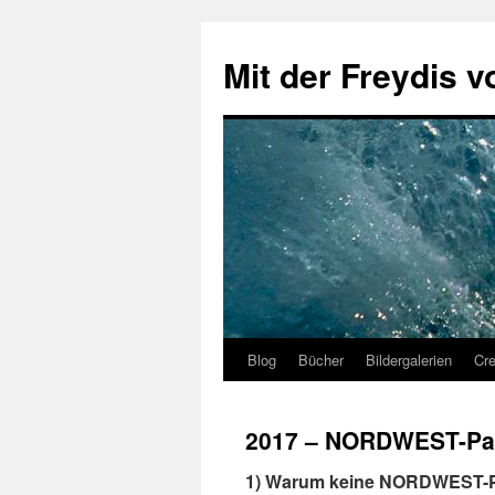
Zum
Inhalt
Mit der Freydis v
springen
Blog
Bücher
Bildergalerien
Cr
2017 – NORDWEST-Pas
1) Warum keine NORDWEST-