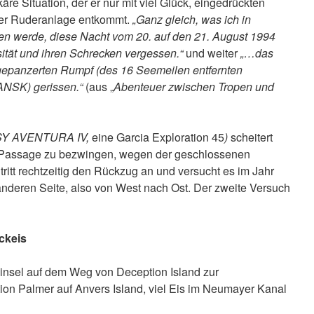
äre Situation, der er nur mit viel Glück, eingedrückten
er Ruderanlage entkommt.
„Ganz gleich, was ich in
en werde, diese Nacht vom 20. auf den 21. August 1994
sität und ihren Schrecken vergessen.“
und weiter
„…das
 gepanzerten Rumpf (des 16 Seemeilen entfernten
ANSK) gerissen.“
(aus „
Abenteuer zwischen Tropen und
SY AVENTURA IV,
eine Garcia Exploration 45
)
scheitert
e Passage zu bezwingen, wegen der geschlossenen
tritt rechtzeitig den Rückzug an und versucht es im Jahr
anderen Seite, also von West nach Ost. Der zweite Versuch
ckeis
insel auf dem Weg von Deception Island zur
on Palmer auf Anvers Island, viel Eis im Neumayer Kanal