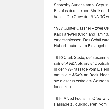
Scoresby Sundes am 5. Sept 19
Eisinfos durch einen Streik der 
hatten. Die Crew der
RUNDÖ
wi
1987 Günter Gassner + zwei C
Kap Farewell (Grönland) am 13
eingeschlossen. Das Schiff wird
Hubschrauber vom Eis abgebor
1990 Clark Stede, der zusammen
seiner
ASMA
als erster Deutsc
in der NW-Passage vom Eis eing
nimmt die
ASMA
an Deck. Nach
sie dieser in eisfreiem Wasser 
fortsetzen.
1994 Arved Fuchs mit Crew wir
Passage zu durchqueren, vom 