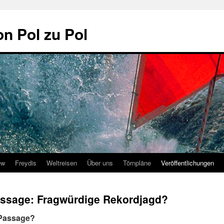
on Pol zu Pol
ew
Freydis
Weltreisen
Über uns
Törnpläne
Veröffentlichungen
sage: Fragwürdige Rekordjagd?
Passage?