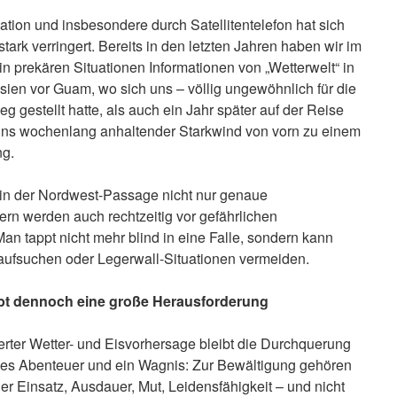
ation und insbesondere durch Satellitentelefon hat sich
ark verringert. Bereits in den letzten Jahren haben wir im
in prekären Situationen Informationen von „Wetterwelt“ in
sien vor Guam, wo sich uns – völlig ungewöhnlich für die
eg gestellt hatte, als auch ein Jahr später auf der Reise
uns wochenlang anhaltender Starkwind von vorn zu einem
ng.
 in der Nordwest-Passage nicht nur genaue
ern werden auch rechtzeitig vor gefährlichen
 tappt nicht mehr blind in eine Falle, sondern kann
 aufsuchen oder Legerwall-Situationen vermeiden.
ibt dennoch eine große Herausforderung
rter Wetter- und Eisvorhersage bleibt die Durchquerung
es Abenteuer und ein Wagnis: Zur Bewältigung gehören
er Einsatz, Ausdauer, Mut, Leidensfähigkeit – und nicht