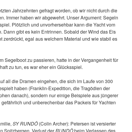
etzten Jahrzehnten gefragt worden, ob wir nicht durch die
n. Immer haben wir abgewehrt. Unser Argument: Segeln
spiel. Plötzlich und unvorhersehbar kann die Yacht vom
 Dann gibt es kein Entrinnen. Sobald der Wind das Eis
 zerdrückt, egal aus welchem Material und wie stabil es
 Segelboot zu passieren, hatte in der Vergangenheit für
aft zu tun, es war eher ein Glücksspiel.
 auf all die Dramen eingehen, die sich im Laufe von 300
pielt haben (Franklin-Expedition, die Tragödien der
ophen danach), sondern nur einige Beispiele aus jüngerer
e gefährlich und unberechenbar das Packeis für Yachten
milie,
SY RUNDÖ
(Colin Archer): Petersen ist versierter
on Spitzbergen. Verlust der
RUNDÖ
beim Verlassen des