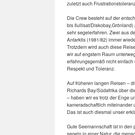
zuletzt auch Frustrationstoleran
Die Crew besteht auf der ents
bis Ilullisat/Diskobay,Grönland
sehr segelerfahren. Zwei aus der
Antarktis (1981/82) immer wied
Trotzdem wird auch diese Reise
wir auf engstem Raum unterwe
erfahrungsgemäß nicht einfach u
Respekt und Toleranz.
Auf früheren langen Reisen – d
Richards Bay/Südafrika über di
– haben wir es trotz der Enge u
kameradschaftlich miteinander 
Das ist auch diesmal unser erklä
Gute Seemannschaft ist in den
segeln in einer Natur, die mens