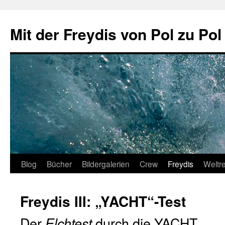
Zum
Inhalt
Mit der Freydis von Pol zu Pol
springen
Blog
Bücher
Bildergalerien
Crew
Freydis
Weltr
Freydis III: „YACHT“-Test
Der
durch die YACHT
Elchtest