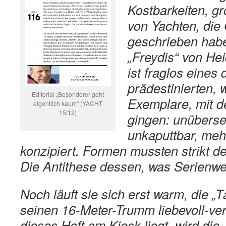
Kostbarkeiten, g
von Yachten, die
geschrieben hab
„Freydis“ von Hei
ist fraglos eines
prädestinierten, 
Editorial „Besonderer geht
Exemplare, mit d
eigentlich kaum“ (YACHT
15/12)
gingen: unüberse
unkaputtbar, meh
konzipiert. Formen mussten strikt de
Die Antithese dessen, was Serienwer
Noch läuft sie sich erst warm, die „T
seinen 16-Meter-Trumm liebevoll-ve
dieses Heft am Kiosk liegt, wird die