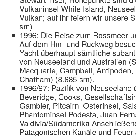
Vulkaninsel White Island, Neuseel
Vulkan; auf ihr feiern wir unsere 
sm).
1996: Die Reise zum Rossmeer und
Auf dem Hin- und Rückweg besuch
Yacht überhaupt sämtliche subant
von Neuseeland und Australien (
Macquarie, Campbell, Antipoden,
Chatham) (8.685 sm).
1996/97: Pazifik von Neuseeland
Beveridge, Cooks, Gesellschaftsi
Gambier, Pitcairn, Osterinsel, Sa
Phantominsel Podesta, Juan Fer
Valdivia/Südamerika Anschließen
Patagonischen Kanäle und Feuer