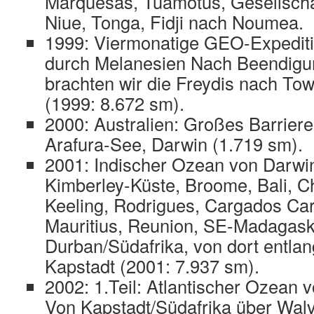
Marquesas, Tuamotus, Gesellscha
Niue, Tonga, Fidji nach Noumea.
1999: Viermonatige GEO-Expediti
durch Melanesien Nach Beendigun
brachten wir die Freydis nach Tow
(1999: 8.672 sm).
2000: Australien: Großes Barriere
Arafura-See, Darwin (1.719 sm).
2001: Indischer Ozean von Darwin
Kimberley-Küste, Broome, Bali, Ch
Keeling, Rodrigues, Cargados Ca
Mauritius, Reunion, SE-Madagas
Durban/Südafrika, von dort entla
Kapstadt (2001: 7.937 sm).
2002: 1.Teil: Atlantischer Ozean 
Von Kapstadt/Südafrika über Wal