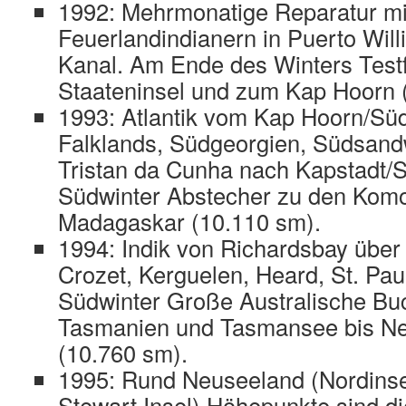
1992: Mehrmonatige Reparatur mi
Feuerlandindianern in Puerto Wil
Kanal. Am Ende des Winters Testf
Staateninsel und zum Kap Hoorn 
1993: Atlantik vom Kap Hoorn/Sü
Falklands, Südgeorgien, Südsand
Tristan da Cunha nach Kapstadt/S
Südwinter Abstecher zu den Kom
Madagaskar (10.110 sm).
1994: Indik von Richardsbay über
Crozet, Kerguelen, Heard, St. Pau
Südwinter Große Australische Buc
Tasmanien und Tasmansee bis N
(10.760 sm).
1995: Rund Neuseeland (Nordinse
Stewart Insel) Höhepunkte sind d