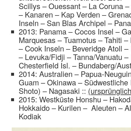
Scillys – Ouessant – La Coruna –
– Kanaren – Kap Verden – Grena
Inseln – San Blas Archipel – Pan
2013: Panama – Cocos Insel – G
Marquesas – Tuamotus – Tahiti –
– Cook Inseln – Beveridge Atoll 
– Levuka/Fidji – Tanna/Vanuatu –
Chesterfield Isl. – Bundaberg/Aust
2014: Australien – Papua-Neugui
Guam – Okinawa – Südwestliche I
Shoto) – Nagasaki ::
(ursprünglic
2015: Westküste Honshu – Hakod
Hokkaido – Kurilen – Aleuten – A
Kodiak