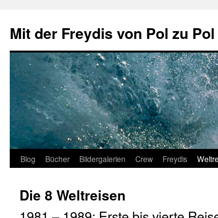
Zum
Inhalt
Mit der Freydis von Pol zu Pol
springen
Blog
Bücher
Bildergalerien
Crew
Freydis
Weltr
Die 8 Weltreisen
1981 – 1989: Erste bis vierte Reis