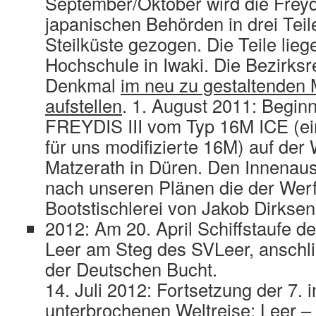
September/Oktober wird die Freyd
japanischen Behörden in drei Teil
Steilküste gezogen. Die Teile lieg
Hochschule in Iwaki. Die Bezirksre
Denkmal
im neu zu gestaltenden
aufstellen
. 1. August 2011: Begin
FREYDIS III vom Typ 16M ICE (ei
für uns modifizierte 16M) auf der
Matzerath in Düren. Den Innenau
nach unseren Plänen die der Werf
Bootstischlerei von Jakob Dirksen
2012: Am 20. April Schiffstaufe d
Leer am Steg des SVLeer, anschl
der Deutschen Bucht.
14. Juli 2012: Fortsetzung der 7.
unterbrochenen Weltreise: Leer –