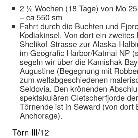
2 ½ Wochen (18 Tage) von Mo 25. 
– ca 550 sm
Fahrt durch die Buchten und Fjor
Kodiakinsel. Von dort ein zweites
Shelikof-Strasse zur Alaska-Halbi
im Geografic Harbor/Katmai NP (
segeln wir über die Kamishak Bay
Augustine (Begegnung mit Robbe
zum weltabgeschiedenen malerisc
Seldovia. Den krönenden Abschlus
spektakulären Gletscherfjorde der
Törnende ist in Seward (von dort
Anchorage).
Törn III/12