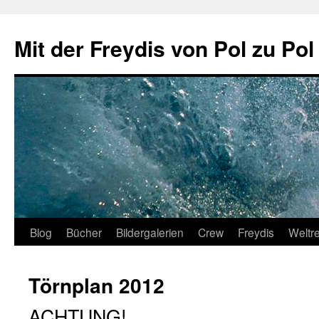
Zum
Inhalt
Mit der Freydis von Pol zu Pol
springen
Blog
Bücher
Bildergalerien
Crew
Freydis
Weltr
Törnplan 2012
ACHTUNG!