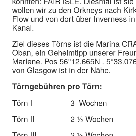
konnten: FAIR ISLE. Diesmal ist sie
wollen wir zu den Orkneys nach Kir
Flow und von dort über Inverness i
Kanal.
Ziel dieses Törns ist die Marina 
Oban, ein Geheimtipp unserer Freu
Marlene. Pos 56°12.665N . 5°33.07
von Glasgow ist in der Nähe.
Törngebühren pro Törn:
Törn I 3 Wochen 3
Törn II 2 ½ Wochen 
Törn III 2 ½ Wochen