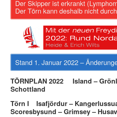
Der Skipper ist erkrankt (Lymphom
Der Törn kann deshalb nicht durch
Stand 1. Januar 2022 – Änderunge
TÖRNPLAN 2022 Island – Grönla
Schottland
Törn I Isafjördur – Kangerlussu
Scoresbysund – Grimsey – Husav