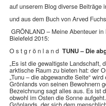
auf unserem Blog diverse Beiträge 
und aus dem Buch von Arved Fuch
GRÖNLAND – Meine Abenteuer in E
Bielefeld 2015:
O s t g r ö n l a n d
TUNU – Die ab
„Es ist die gewaltigste Landschaft, 
arktische Raum zu bieten hat: der 
„Tunu – die abgewandte Seite“ wird d
Grönlands von seinen Bewohnern g
Bezeichnung sagt alles aus. Es ist d
obwohl im Osten die Sonne aufgeht. 
Grönlands, der sich dem menschlich