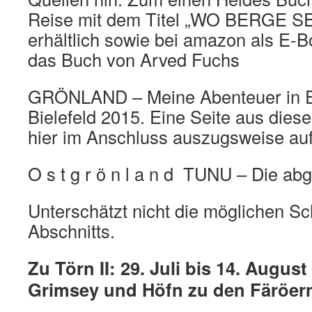
Reise mit dem Titel „WO BERGE S
erhältlich sowie bei amazon als E-B
das Buch von Arved Fuchs
GRÖNLAND – Meine Abenteuer in E
Bielefeld 2015. Eine Seite aus die
hier im Anschluss auszugsweise auf
O s t g r ö n l a n d TUNU – Die ab
Unterschätzt nicht die möglichen Sc
Abschnitts.
Zu Törn II: 29. Juli bis 14. Augu
Grimsey und Höfn zu den Färöer