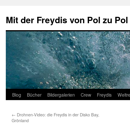
Zum
Inhalt
Mit der Freydis von Pol zu Pol
springen
Blog
Bücher
Bildergalerien
Crew
Freydis
Weltr
←
Drohnen-Video: die Freydis in der Disko Bay,
Grönland