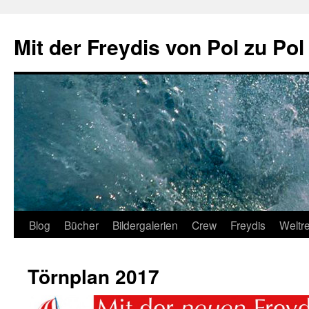
Zum
Inhalt
Mit der Freydis von Pol zu Pol
springen
Blog
Bücher
Bildergalerien
Crew
Freydis
Weltr
Törnplan 2017