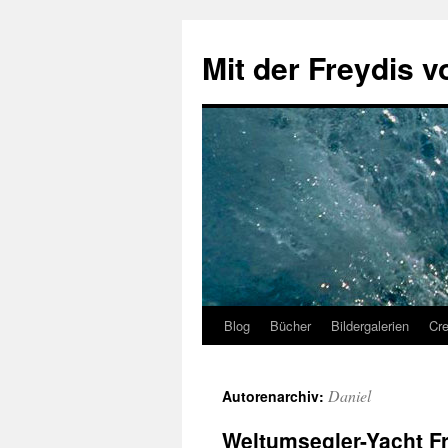
Zum
Inhalt
Mit der Freydis v
springen
Blog
Bücher
Bildergalerien
Cr
Daniel
Autorenarchiv:
Weltumsegler-Yacht Fre