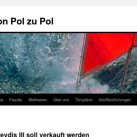
on Pol zu Pol
ew
Freydis
Weltreisen
Über uns
Törnpläne
Veröffentlichungen
ydis III soll verkauft werden