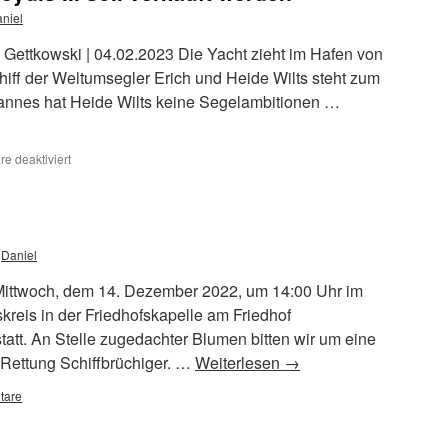
niel
a Gettkowski | 04.02.2023 Die Yacht zieht im Hafen von
chiff der Weltumsegler Erich und Heide Wilts steht zum
annes hat Heide Wilts keine Segelambitionen …
für
e deaktiviert
Weltumsegler-
Yacht
Freydis
III
soll
Daniel
verkauft
werden
 Mittwoch, dem 14. Dezember 2022, um 14:00 Uhr im
reis in der Friedhofskapelle am Friedhof
att. An Stelle zugedachter Blumen bitten wir um eine
 Rettung Schiffbrüchiger. …
Weiterlesen
→
tare