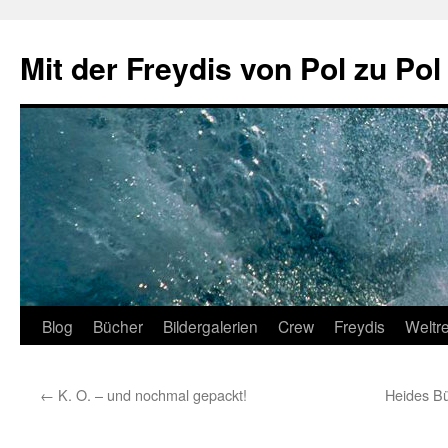
Zum
Inhalt
Mit der Freydis von Pol zu Pol
springen
Blog
Bücher
Bildergalerien
Crew
Freydis
Weltr
←
K. O. – und nochmal gepackt!
Heides Bü