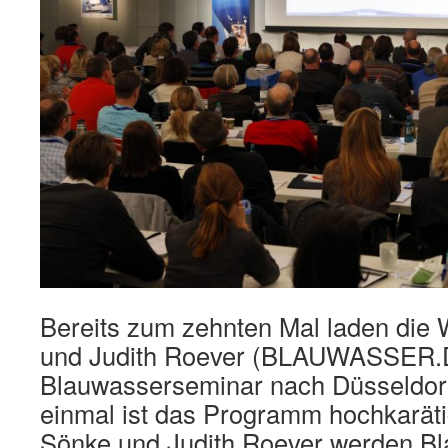
Bereits zum zehnten Mal laden die
und Judith Roever (BLAUWASSER.
Blauwasserseminar nach Düsseldorf
einmal ist das Programm hochkaräti
Sönke und Judith Roever werden Bl