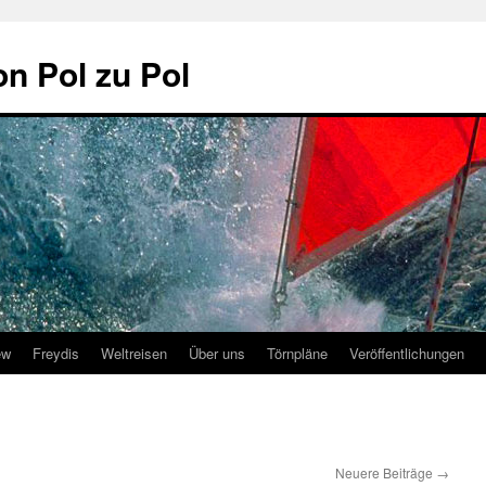
on Pol zu Pol
ew
Freydis
Weltreisen
Über uns
Törnpläne
Veröffentlichungen
Neuere Beiträge
→