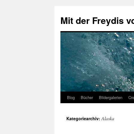
Zum
Inhalt
Mit der Freydis v
springen
Blog
Bücher
Bildergalerien
Cr
Alaska
Kategoriearchiv: