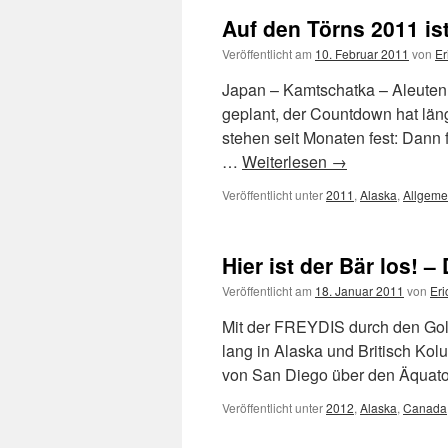
Auf den Törns 2011 ist
Veröffentlicht am
10. Februar 2011
von
Er
Japan – Kamtschatka – Aleuten 
geplant, der Countdown hat län
stehen seit Monaten fest: Dann f
…
Weiterlesen
→
Veröffentlicht unter
2011
,
Alaska
,
Allgeme
Hier ist der Bär los! –
Veröffentlicht am
18. Januar 2011
von
Eri
Mit der FREYDIS durch den Gol
lang in Alaska und Britisch Kolu
von San Diego über den Äquat
Veröffentlicht unter
2012
,
Alaska
,
Canada