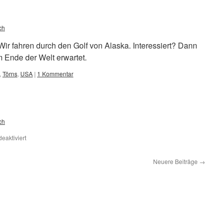
ch
! Wir fahren durch den Golf von Alaska. Interessiert? Dann
m Ende der Welt erwartet.
,
Törns
,
USA
|
1 Kommentar
ch
für
eaktiviert
Bilder
von
Neuere Beiträge
→
Alaska