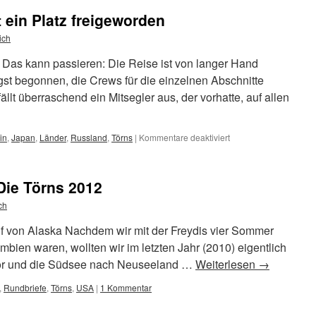
 ein Platz freigeworden
ich
Das kann passieren: Die Reise ist von langer Hand
gst begonnen, die Crews für die einzelnen Abschnitte
ällt überraschend ein Mitsegler aus, der vorhatte, auf allen
für
in
,
Japan
,
Länder
,
Russland
,
Törns
|
Kommentare deaktiviert
Auf
den
Törns
 Die Törns 2012
2011
ist
ch
ein
Platz
f von Alaska Nachdem wir mit der Freydis vier Sommer
freigeworden
mbien waren, wollten wir im letzten Jahr (2010) eigentlich
or und die Südsee nach Neuseeland …
Weiterlesen
→
,
Rundbriefe
,
Törns
,
USA
|
1 Kommentar