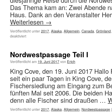
diesjährige Reise durch die Nordw
Das Thema kam an: Zwei Abende na
Haus. Dank an den Veranstalter Her
Weiterlesen
→
Veröffentlicht unter
2017
,
Alaska
,
Allgemein
,
Canada
,
Grönland
für
deaktiviert
Trans-
Ocean
Nordwestpassage Teil I
Veröffentlicht am
19. Juni 2017
von
Erich
King Cove, den 19. Juni 2017 Hallo 
seit ein paar Tagen in King Cove, de
Fischersiedlung am Eingang zum B
fünften Mal seit 2006. Die beiden H
denn alle Fischer sind draußen …
W
Veröffentlicht unter
2017
,
Alaska
,
Allgemein
,
Nordwestpassage
|