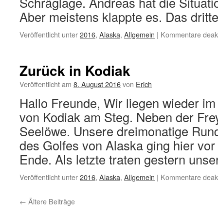
Schräglage. Andreas hat die Situati
Aber meistens klappte es. Das drit
Veröffentlicht unter
2016
,
Alaska
,
Allgemein
|
Kommentare deakti
Zurück in Kodiak
Veröffentlicht am
8. August 2016
von
Erich
Hallo Freunde, Wir liegen wieder i
von Kodiak am Steg. Neben der Freyd
Seelöwe. Unsere dreimonatige Rund
des Golfes von Alaska ging hier vo
Ende. Als letzte traten gestern uns
Veröffentlicht unter
2016
,
Alaska
,
Allgemein
|
Kommentare deakti
←
Ältere Beiträge