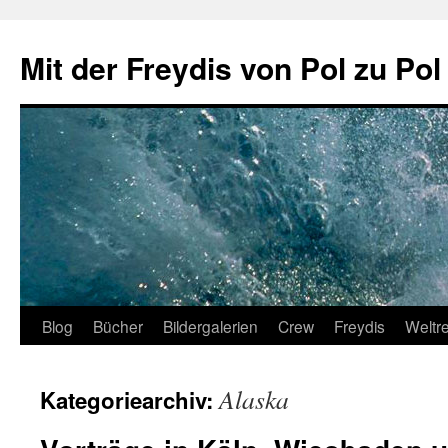
Zum
Inhalt
Mit der Freydis von Pol zu Pol
springen
Blog
Bücher
Bildergalerien
Crew
Freydis
Weltr
Alaska
Kategoriearchiv: