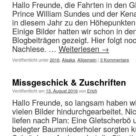
Hallo Freunde, die Fahrten in den G
Prince William Sundes und der Kena
in diesem Jahr zu den Höhepunkten 
Einige Bilder hatten wir schon in den
Blogbeiträgen gezeigt. Hier folgt no
Nachlese. …
Weiterlesen
→
Veröffentlicht unter
2016
,
Alaska
,
Allgemein
|
3 Kommentare
Missgeschick & Zuschriften
Veröffentlicht am
13. August 2016
von
Erich
Hallo Freunde, so langsam haben wi
vielen Bilder hindurchgearbeitet. Ni
liefen nach Plan: Eine Gletscherbö u
belegter Baumniederholer sorgten kur