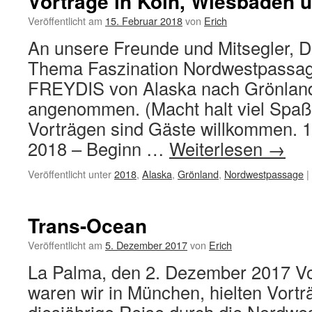
Vorträge in Köln, Wiesbaden 
Veröffentlicht am
15. Februar 2018
von
Erich
An unsere Freunde und Mitsegler, 
Thema Faszination Nordwestpassag
FREYDIS von Alaska nach Grönland
angenommen. (Macht halt viel Spaß).
Vorträgen sind Gäste willkommen. 1
2018 – Beginn …
Weiterlesen
→
Veröffentlicht unter
2018
,
Alaska
,
Grönland
,
Nordwestpassage
|
Trans-Ocean
Veröffentlicht am
5. Dezember 2017
von
Erich
La Palma, den 2. Dezember 2017 V
waren wir in München, hielten Vort