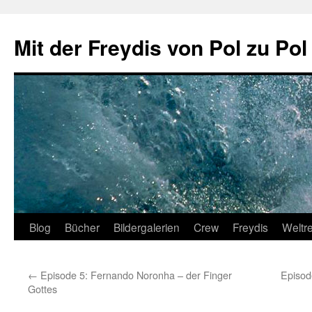
Zum
Inhalt
Mit der Freydis von Pol zu Pol
springen
Blog
Bücher
Bildergalerien
Crew
Freydis
Weltr
←
Episode 5: Fernando Noronha – der Finger
Episod
Gottes