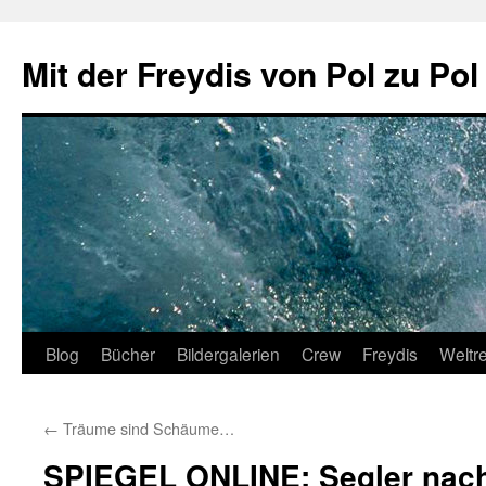
Zum
Inhalt
Mit der Freydis von Pol zu Pol
springen
Blog
Bücher
Bildergalerien
Crew
Freydis
Weltr
←
Träume sind Schäume…
SPIEGEL ONLINE: Segler nac