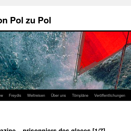
on Pol zu Pol
ew
Freydis
Weltreisen
Über uns
Törnpläne
Veröffentlichungen
ne – prisonniers des glaces [1/7]