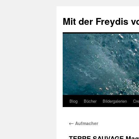
Zum
Inhalt
Mit der Freydis v
springen
Blog
Bücher
Bildergalerien
Cr
←
Aufmacher
TERRE SAUVAGE Magazi