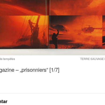
de tempêtes
TERRE SAUVAGE Mag
ne – „prisonniers“ [1/7]
tar