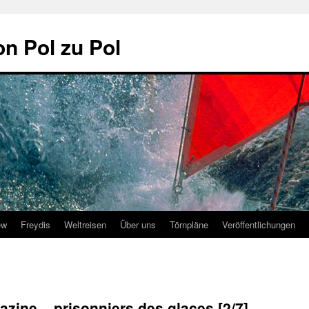
on Pol zu Pol
ew
Freydis
Weltreisen
Über uns
Törnpläne
Veröffentlichungen
ne – prisonniers des glaces [2/7]