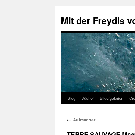
Zum
Inhalt
Mit der Freydis v
springen
Blog
Bücher
Bildergalerien
Cr
←
Aufmacher
TERRE SAUVAGE Magazi