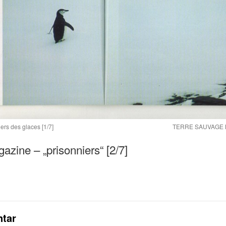
s des glaces [1/7]
TERRE SAUVAGE Mag
ne – „prisonniers“ [2/7]
tar