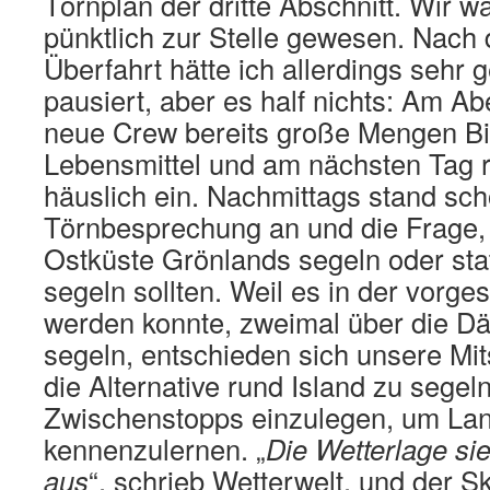
Törnplan der dritte Abschnitt. Wir w
pünktlich zur Stelle gewesen. Nach
Überfahrt hätte ich allerdings sehr 
pausiert, aber es half nichts: Am Ab
neue Crew bereits große Mengen Bi
Lebensmittel und am nächsten Tag ri
häuslich ein. Nachmittags stand sch
Törnbesprechung an und die Frage, 
Ostküste Grönlands segeln oder sta
segeln sollten. Weil es in der vorg
werden konnte, zweimal über die D
segeln, entschieden sich unsere Mits
die Alternative rund Island zu segel
Zwischenstopps einzulegen, um Lan
kennenzulernen. „
Die Wetterlage sie
aus
“, schrieb Wetterwelt, und der Sk