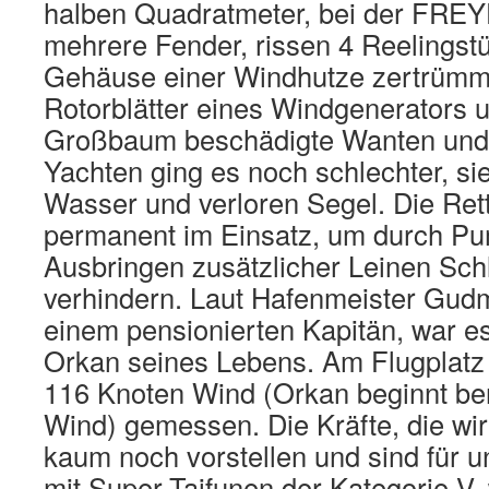
halben Quadratmeter, bei der FREY
mehrere Fender, rissen 4 Reelingst
Gehäuse einer Windhutze zertrümme
Rotorblätter eines Windgenerators 
Großbaum beschädigte Wanten und 
Yachten ging es noch schlechter, sie l
Wasser und verloren Segel. Die Ret
permanent im Einsatz, um durch P
Ausbringen zusätzlicher Leinen Sc
verhindern. Laut Hafenmeister Gudm
einem pensionierten Kapitän, war e
Orkan seines Lebens. Am Flugplatz
116 Knoten Wind (Orkan beginnt ber
Wind) gemessen. Die Kräfte, die wi
kaum noch vorstellen und sind für u
mit Super-Taifunen der Kategorie V, 