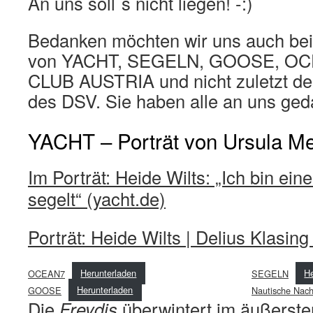
An uns soll´s nicht liegen! -:)
Bedanken möchten wir uns auch be
von YACHT, SEGELN, GOOSE, OC
CLUB AUSTRIA und nicht zuletzt de
des DSV. Sie haben alle an uns ged
YACHT – Porträt von Ursula M
Im Porträt: Heide Wilts: „Ich bin eine
segelt“ (yacht.de)
Porträt: Heide Wilts | Delius Klasing
OCEAN7
Herunterladen
SEGELN
He
GOOSE
Herunterladen
Nautische Nach
Die
Freydis
überwintert im äußerst