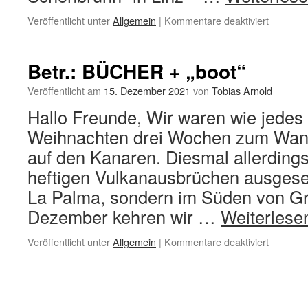
für
Veröffentlicht unter
Allgemein
|
Kommentare deaktiviert
Vorträge
und
„Segler
Betr.: BÜCHER + „boot“
der
Herzen“
Veröffentlicht am
15. Dezember 2021
von
Tobias Arnold
Hallo Freunde, Wir waren wie jedes 
Weihnachten drei Wochen zum Wan
auf den Kanaren. Diesmal allerdings
heftigen Vulkanausbrüchen ausgeset
La Palma, sondern im Süden von Gr
Dezember kehren wir …
Weiterles
für
Veröffentlicht unter
Allgemein
|
Kommentare deaktiviert
Betr.:
BÜCHE
+
„boot“