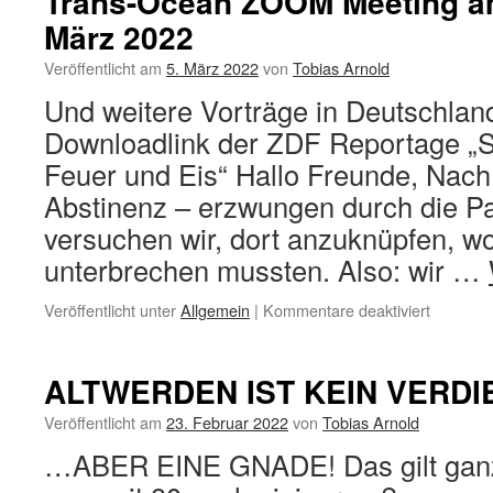
Trans-Ocean ZOOM Meeting am
März 2022
Veröffentlicht am
5. März 2022
von
Tobias Arnold
Und weitere Vorträge in Deutschlan
Downloadlink der ZDF Reportage „S
Feuer und Eis“ Hallo Freunde, Nach
Abstinenz – erzwungen durch die P
versuchen wir, dort anzuknüpfen, wo
unterbrechen mussten. Also: wir …
für
Veröffentlicht unter
Allgemein
|
Kommentare deaktiviert
Trans-
Ocean
ZOOM
ALTWERDEN IST KEIN VERD
Meeting
am
Veröffentlicht am
23. Februar 2022
von
Tobias Arnold
Mittwoch
…ABER EINE GNADE! Das gilt gan
09.
März