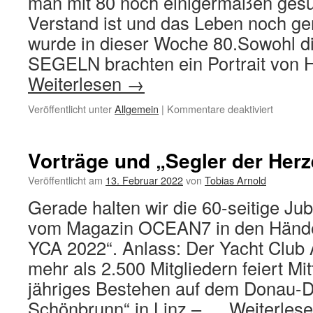
man mit 80 noch einigermaßen gesu
2022
Verstand ist und das Leben noch g
wurde in dieser Woche 80.Sowohl d
SEGELN brachten ein Portrait von 
Weiterlesen
→
für
Veröffentlicht unter
Allgemein
|
Kommentare deaktiviert
ALTWE
IST
KEIN
Vorträge und „Segler der Her
VERDI
Veröffentlicht am
13. Februar 2022
von
Tobias Arnold
Gerade halten wir die 60-seitige Jub
vom Magazin OCEAN7 in den Hän
YCA 2022“. Anlass: Der Yacht Club A
mehr als 2.500 Mitgliedern feiert Mit
jähriges Bestehen auf dem Donau-
Schönbrunn“ in Linz – …
Weiterles