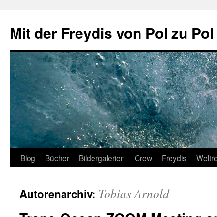
Zum
Inhalt
Mit der Freydis von Pol zu Pol
springen
Blog
Bücher
Bildergalerien
Crew
Freydis
Weltr
Tobias Arnold
Autorenarchiv: