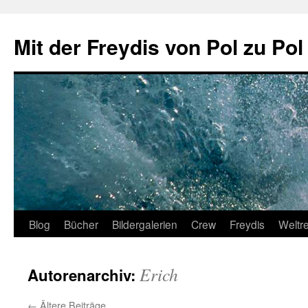
Zum
Inhalt
Mit der Freydis von Pol zu Pol
springen
Blog
Bücher
Bildergalerien
Crew
Freydis
Weltr
Erich
Autorenarchiv:
←
Ältere Beiträge