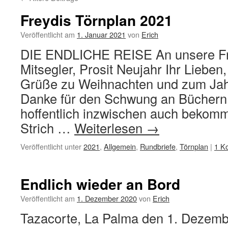
Freydis Törnplan 2021
Veröffentlicht am
1. Januar 2021
von
Erich
DIE ENDLICHE REISE An unsere F
Mitsegler, Prosit Neujahr Ihr Lieben,
Grüße zu Weihnachten und zum Ja
Danke für den Schwung an Büchern, 
hoffentlich inzwischen auch bekom
Strich …
Weiterlesen
→
Veröffentlicht unter
2021
,
Allgemein
,
Rundbriefe
,
Törnplan
|
1 K
Endlich wieder an Bord
Veröffentlicht am
1. Dezember 2020
von
Erich
Tazacorte, La Palma den 1. Dezem