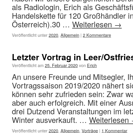
als Radiologin, Erich als Geschäftsf
Handelskette für 120 Großhändler i
Österreich).30 …
Weiterlesen
→
Veröffentlicht unter
2020
,
Allgemein
|
2 Kommentare
Letzter Vortrag in Leer/Ostfri
Veröffentlicht am
25. Februar 2020
von
Erich
An unsere Freunde und Mitsegler, Ih
Vortragssaison 2019/2020 nähert si
können sehr zufrieden sein: Zwar w
aber auch erfolgreich. Mit einer A
drei Dutzend Veranstaltungen im let
Winter ausverkauft. …
Weiterlesen
Veröffentlicht unter
2020
,
Allgemein
,
Vorträge
|
1 Kommentar