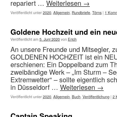
repariert …
Weiterlesen
→
Veröffentlicht unter
2020
,
Allgemein
,
Rundbriefe
,
Törns
|
1 Kom
Goldene Hochzeit und ein ne
Veröffentlicht am
5. Juni 2020
von
Erich
An unsere Freunde und Mitsegler, z
GOLDENEN HOCHZEIT ist ein NE
erschienen: Ein Doppelband zum T
zweibändige Werk – „Im Sturm – Se
Extremwetter“ – sollte eigentlich sch
in Düsseldorf …
Weiterlesen
→
Veröffentlicht unter
2020
,
Allgemein
,
Buch
,
Veröffentlichung
|
2 
Captain Speaking